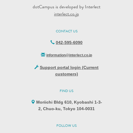
dotCampus is developed by Interlect
interlect.co.jp
CONTACT US
042-595-6090
information@interlect.co.jp
Support portal login (Current
customers)
FIND US
Moriichi Bldg 610, Kyobashi 1-3-
2, Chuo-ku, Tokyo 104-0031
FOLLOW US